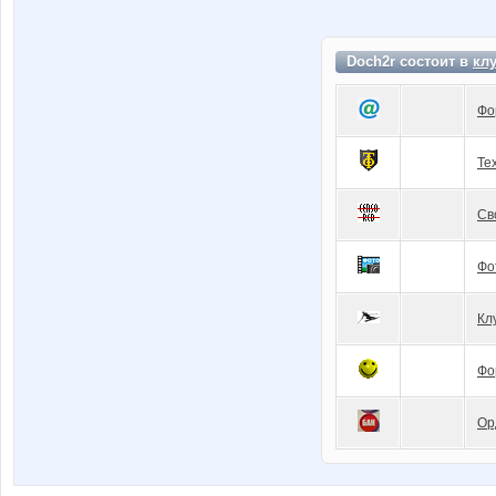
Doch2r состоит в
кл
Фо
Те
Св
Фо
Кл
Фо
Ор