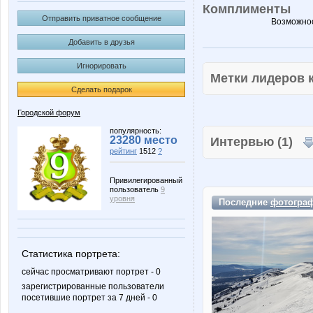
Комплименты
Отправить приватное сообщение
Возможнос
Добавить в друзья
Игнорировать
Метки лидеров
Сделать подарок
Городской форум
популярность:
23280 место
Интервью (1)
рейтинг
1512
?
Привилегированный
пользователь
9
уровня
Последние
фотогра
Статистика портрета:
сейчас просматривают портрет - 0
зарегистрированные пользователи
посетившие портрет за 7 дней - 0