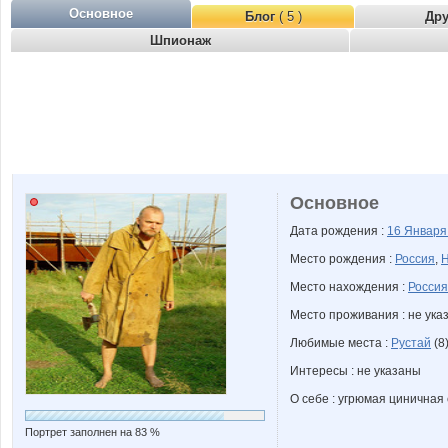
Основное
Блог
( 5 )
Др
Шпионаж
Основное
Дата рождения :
16 Январ
Место рождения :
Россия
,
Н
Место нахождения :
Россия
Место проживания : не ука
Любимые места :
Рустай
(8
Интересы : не указаны
О себе : угрюмая циничная
Портрет заполнен на 83 %