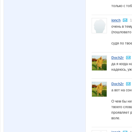
только с то
ionch
1
очень в тем
(пошловато 
судя по тво
Doch2r
да я когда н
надеюсь, уж
Doch2r
а вот на со
О чем бы ни
твоего слов
проявляет р
воле.