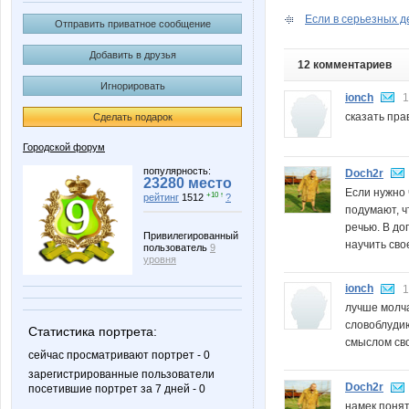
Если в серьезных д
Отправить приватное сообщение
Добавить в друзья
12 комментариев
Игнорировать
ionch
1
сказать прав
Сделать подарок
Городской форум
популярность:
Doch2r
23280 место
Если нужно 
+10 ↑
рейтинг
1512
?
подумают, ч
речью. В до
Привилегированный
научить сво
пользователь
9
уровня
ionch
1
лучше молча
словоблудию
Статистика портрета:
смыслом сво
сейчас просматривают портрет - 0
зарегистрированные пользователи
Doch2r
посетившие портрет за 7 дней - 0
намек поня