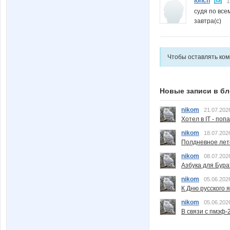
ionch
1
судя по все
завтра(с)
Чтобы оставлять ко
Новые записи в бл
nikom
21.07.202
Хотел в IT - поп
nikom
18.07.202
Полдневное лет
nikom
08.07.202
Азбука для Бура
nikom
05.06.202
К Дню русского 
nikom
05.06.202
В связи с пмэф-