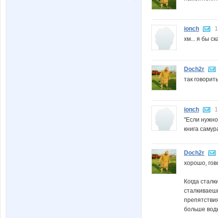
ionch
1
хм... я бы с
Doch2r
так говорит
ionch
1
"Если нужно
книга самур
Doch2r
хорошо, го
Когда сталк
сталкиваешь
препятствия
больше воды