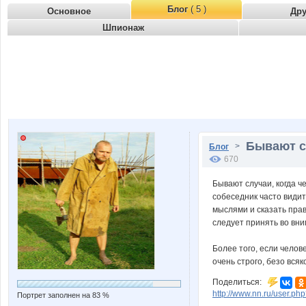
Блог
( 5 )
Основное
Др
Шпионаж
Бывают сл
>
Блог
670
Бывают случаи, когда ч
собеседник часто видит
мыслями и сказать прав
следует принять во вни
Более того, если челов
очень строго, безо вся
Поделиться:
http://www.nn.ru/user.
Портрет заполнен на 83 %